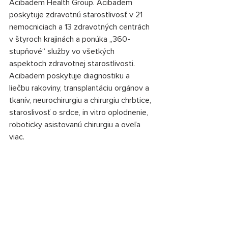
Acibadem Health Group. Acibadem 
poskytuje zdravotnú starostlivosť v 21 
nemocniciach a 13 zdravotných centrách 
v štyroch krajinách a ponúka
„360-
stupňové“ služby vo všetkých 
aspektoch zdravotnej starostlivosti. 
Acibadem poskytuje diagnostiku a 
liečbu rakoviny, transplantáciu orgánov a 
tkanív, neurochirurgiu a chirurgiu chrbtice, 
staroslivosť o srdce, in vitro oplodnenie, 
roboticky asistovanú chirurgiu a oveľa 
viac.
Komentáre
Napíšte komentár...