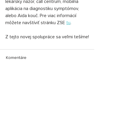
lekársky názor, call centrum, mobilná 
aplikácia na diagnostiku symptómov, 
alebo Aida kouč. Pre viac informácií 
môžete navštíviť stránku ZSE 
tu
.
Z tejto novej spolupráce sa veľmi tešíme!
Komentáre
Napíšte komentár...
Diagnose.me News
Open positions